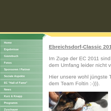
Home
Ebreichsdorf-Classic 20
Ergebnisse
Gästebuch
Im Zuge der EC 2011 sind 
Fotos
dem Umfang leider nicht v
Sponsoren / Partner
Hier unsere wohl jüngste
Soziale Aspekte
dem Team Foltin :-))).
EC "Hall of Fame"
News
Kurz & Knapp
Programm
Zuschauer