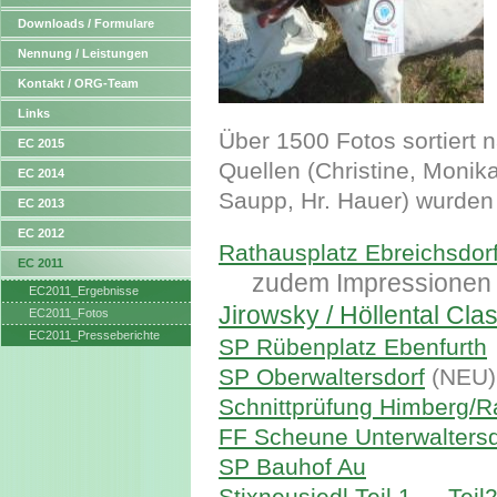
Downloads / Formulare
Nennung / Leistungen
Kontakt / ORG-Team
Links
Über 1500 Fotos sortiert 
EC 2015
Quellen (Christine, Monika,
EC 2014
Saupp, Hr. Hauer) wurden
EC 2013
EC 2012
Rathausplatz Ebreichsdorf
EC 2011
zudem Impressionen 
EC2011_Ergebnisse
Jirowsky / Höllental Clas
EC2011_Fotos
EC2011_Presseberichte
SP Rübenplatz Ebenfurth
SP Oberwaltersdorf
(NEU)
Schnittprüfung Himberg/R
FF Scheune Unterwaltersd
SP Bauhof Au
Stixneusiedl Teil 1
---
Teil